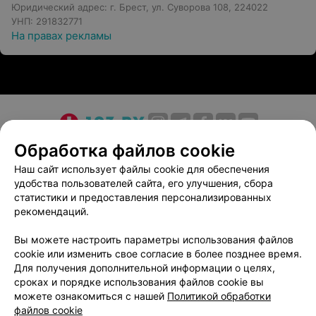
Юридический адрес: г. Брест, ул. Суворова 108, 224022
менторство - наставничество 365/24/7;
УНП: 291832771
На правах рекламы
психокоррекция.
Для постоянных клиентов предусмотрены приятные
бонусы и скидки.
Записаться на прием и выбрать подходящий формат
встречи (очно или онлайн) можно по телефону.
О проекте
Новости проекта
Размещение рекламы
Обработка файлов cookie
Медицинский маркетинг
Публичный договор
Наш сайт использует файлы cookie для обеспечения
удобства пользователей сайта, его улучшения, сбора
Пользовательское соглашение
Способы оплаты
статистики и предоставления персонализированных
Вакансии
Партнеры
рекомендаций.
Написать руководителю 103.by
Вы можете настроить параметры использования файлов
Написать в поддержку
cookie или изменить свое согласие в более позднее время.
Персональные настройки cookie
Для получения дополнительной информации о целях,
сроках и порядке использования файлов cookie вы
Обработка персональных данных
можете ознакомиться с нашей
Политикой обработки
файлов cookie